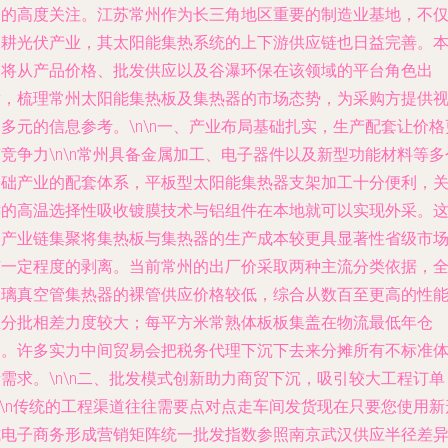
户的高度关注。江苏常州作为长三角地区重要的制造业基地，不
深耕光伏产业，其太阳能集热系统的上下游供应链也日益完善。
文将从产品价格、批发供应以及谷瀑环保在该领域的平台角色出
发，梳理常州太阳能集热板及集热器的市场态势，为采购方提供
多元的信息参考。\n\n一、产业布局基础扎实，生产配套让价格
竞争力\n\n常州具备金属加工、电子器件以及新型功能材料等多
基础产业的配套体系，平板型太阳能集热器支架加工十分便利，
键的高温选择性吸收镀膜技术与铝组件在本地就可以实现外采。
种产业链集聚将集热板与集热器的生产成本较更具显著性省级市
有一定程度的剥离。当前常州的出厂价采取两种主流分类依据，
玻璃真空管集热器的裸管供应价格较低，综合从数百至更高的性
区分批相差力度较大；每平方米常熟体板板集盖在物流最低年仓
备。许多实力中间贸易会把税务代理下沉下去来分摊所有不标准
需求。\n\n二、批发模式创新助力商贸下沉，吸引较大工程订单
n\n传统的工程渠道往往需要点对点走车间发货现在只要您使用新
式电子商务形成营销矩阵统一批发指数参照南京武汉供应半径差