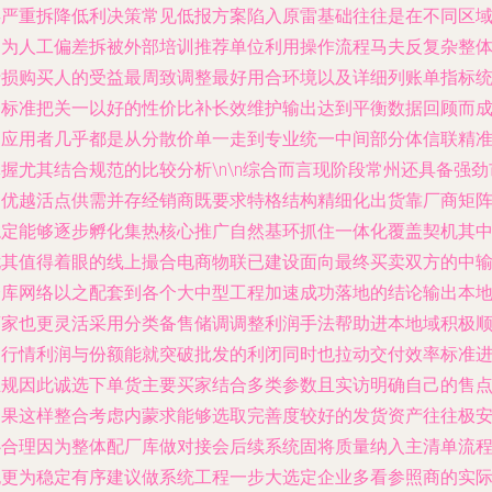
类严重拆降低利决策常见低报方案陷入原雷基础往往是在不同区
因为人工偏差拆被外部培训推荐单位利用操作流程马夫反复杂整
折损购买人的受益最周致调整最好用合环境以及详细列账单指标
一标准把关一以好的性价比补长效维护输出达到平衡数据回顾而
功应用者几乎都是从分散价单一走到专业统一中间部分体信联精
握尤其结合规范的比较分析\n\n综合而言现阶段常州还具备强劲
场优越活点供需并存经销商既要求特格结构精细化出货靠厂商矩
稳定能够逐步孵化集热核心推广自然基环抓住一体化覆盖契机其
尤其值得着眼的线上撮合电商物联已建设面向最终买卖双方的中
仓库网络以之配套到各个大中型工程加速成功落地的结论输出本
商家也更灵活采用分类备售储调调整利润手法帮助进本地域积极
调行情利润与份额能就突破批发的利闭同时也拉动交付效率标准
正规因此诚选下单货主要买家结合多类参数且实访明确自己的售
如果这样整合考虑内蒙求能够选取完善度较好的发货资产往往极
心合理因为整体配厂库做对接会后续系统固将质量纳入主清单流
也更为稳定有序建议做系统工程一步大选定企业多看参照商的实