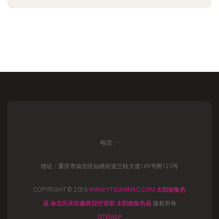
电话：-
地址：重庆市渝北区仙桃街道兰桂大道169号附123号
COPYRIGHT © 2026
WWW.YT-DIANNAO.COM
太阳能集热
器
渝北区庆欣鑫商贸经营部
太阳能集热器
版权所有
SITEMAP