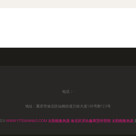
电话：-
地址：重庆市渝北区仙桃街道兰桂大道169号附123号
026
WWW.YT-DIANNAO.COM
太阳能集热器
渝北区庆欣鑫商贸经营部
太阳能集热器