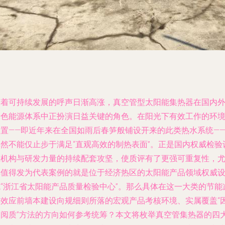
随着可持续发展的呼声日渐高涨，真空管型太阳能集热器在国内
绿色能源体系中正扮演日益关键的角色。在阳光下有效工作的环
装置——即近年来在全国如雨后春笋般铺设开来的此类热水系统—
自然不能仅止步于满足“直观高效的制热表面”。正是国内权威检验
证机构与研发力量的持续配套攻坚，使质评有了更强可重复性，
其值得发为代表案例的就是位于经济热区的太阳能产品领域权威
施“浙江省太阳能产品质量检验中心”。那么具体在这一大类的节能
排效应前墙本建设向规细则所落的宏观产品考核环境、实属覆盖“
管阅质”方法的方向如何参考统筹？本文将枚举真空管集热器的四