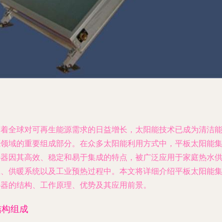
随着全球对可再生能源需求的日益增长，太阳能技术已成为清洁
源领域的重要组成部分。在众多太阳能利用方式中，平板太阳能
热器因其高效、稳定和易于集成的特点，被广泛应用于家庭热水
应、供暖系统以及工业预热过程中。本文将详细介绍平板太阳能
热器的结构、工作原理、优势及其应用前景。
结构组成