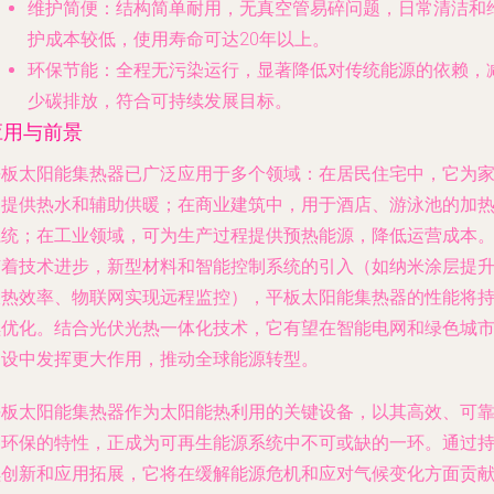
维护简便
：结构简单耐用，无真空管易碎问题，日常清洁和
护成本较低，使用寿命可达20年以上。
环保节能
：全程无污染运行，显著降低对传统能源的依赖，
少碳排放，符合可持续发展目标。
应用与前景
平板太阳能集热器已广泛应用于多个领域：在居民住宅中，它为
庭提供热水和辅助供暖；在商业建筑中，用于酒店、游泳池的加
系统；在工业领域，可为生产过程提供预热能源，降低运营成本
随着技术进步，新型材料和智能控制系统的引入（如纳米涂层提
吸热效率、物联网实现远程监控），平板太阳能集热器的性能将
续优化。结合光伏光热一体化技术，它有望在智能电网和绿色城
建设中发挥更大作用，推动全球能源转型。
平板太阳能集热器作为太阳能热利用的关键设备，以其高效、可
和环保的特性，正成为可再生能源系统中不可或缺的一环。通过
续创新和应用拓展，它将在缓解能源危机和应对气候变化方面贡