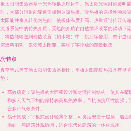
平板太阳能集热器基于光热转换原理运作。当太阳光照射到透明
板时，大部分辐射能穿透盖板到达吸热板。吸热板的选择性涂层
收太阳能并将其转化为热能，使板体温度升高。热量通过传导传
到流道系统中的传热介质，受热的介质在自然循环或泵的驱动下
动，将热能输送到储热装置（如水箱）中，供后续使用。整个过
无需燃料消耗，仅依赖太阳能，实现了零排放的能量收集。
优势特点
与真空管式等其他太阳能集热器相比，平板太阳能集热器具有显
优势：
高效稳定
：吸热板的大面积设计和对流抑制结构，使其在晴
和多云天气下均能保持较高集热效率，且抗冻抗压性能强，
合多种气候条件。
易于集成
：平板式设计轻薄平整，可灵活安装于屋顶、墙面
地面，与建筑外观协调，适合现代化建筑的一体化应用。