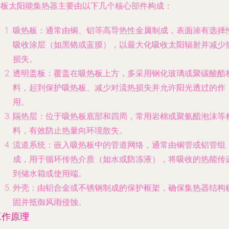
平板太阳能集热器主要由以下几个核心部件构成：
吸热板
：通常由铜、铝等高导热性金属制成，表面涂有选择
吸收涂层（如黑铬或蓝膜），以最大化吸收太阳辐射并减少
损失。
透明盖板
：覆盖在吸热板上方，多采用钢化玻璃或聚碳酸酯
料，起到保护吸热板、减少对流热损失并允许阳光透过的作
用。
隔热层
：位于吸热板底部和四周，常用岩棉或聚氨酯泡沫等
料，有效防止热量向环境散失。
流道系统
：嵌入吸热板中的管道网络，通常由铜管或铝管组
成，用于循环传热介质（如水或防冻液），将吸收的热能传
到储水箱或使用端。
外壳
：由铝合金或不锈钢制成的保护框架，确保集热器结构
固并抵御风雨侵蚀。
工作原理