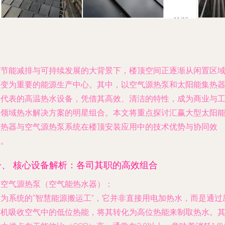
在节能减排与可持续发展的大背景下，楼顶空间正逐渐从闲置区
转变为重要的能源生产中心。其中，以空气源热泵和太阳能集热
为代表的高温热水设备，凭借其高效、清洁的特性，成为商业与
业领域热水解决方案的明星组合。本文将重点探讨汇赢大型太阳
集热器与空气源热泵系统在楼顶安装应用中的技术优势与协同效
益。
一、 核心设备解析：各司其职的高效组合
.
空气源热泵（空气能热水器）
：
作为系统的“智慧能源搬运工”，它并非直接用电加热水，而是通过
缩机吸收空气中的低位热能，将其转化为高位热能来制取热水。