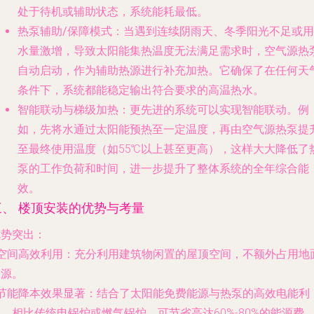
处于待机或辅助状态，系统能耗最低。
热泵辅助/保障模式
：当遇到连续阴雨天、冬季阳光不足或用
水量激增，导致太阳能集热温度无法满足需求时，空气源热
自动启动，作为辅助热源进行补充加热。它确保了在任何天
条件下，系统都能稳定输出符合要求的高温热水。
智能联动与梯级加热
：更先进的系统可以实现智能联动。例
如，先将水通过太阳能预热至一定温度，再由空气源热泵提
至最终使用温度（如55℃以上甚至更高），这样大大降低了
泵的工作负荷和时间，进一步提升了整体系统的全年综合能
效。
三、 楼顶安装的优势与考量
优势突出：
空间高效利用
：充分利用建筑物闲置的屋顶空间，不额外占用地
资源。
节能降本效果显著
：结合了太阳能免费能源与热泵的高效电能利
，相比传统电锅炉或燃气锅炉，可节省高达60%-80%的能源费