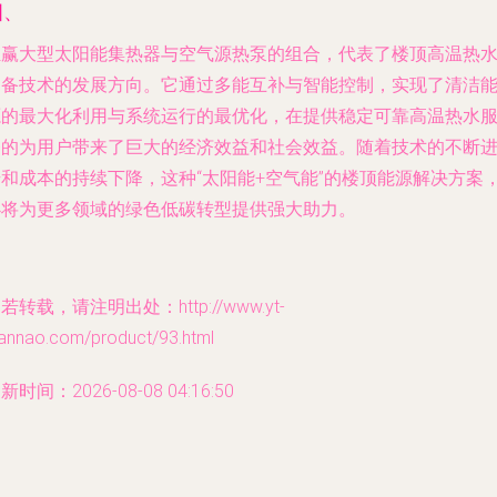
四、
汇赢大型太阳能集热器与空气源热泵的组合，代表了楼顶高温热
制备技术的发展方向。它通过多能互补与智能控制，实现了清洁
源的最大化利用与系统运行的最优化，在提供稳定可靠高温热水
务的为用户带来了巨大的经济效益和社会效益。随着技术的不断
步和成本的持续下降，这种“太阳能+空气能”的楼顶能源解决方案
必将为更多领域的绿色低碳转型提供强大助力。
若转载，请注明出处：http://www.yt-
iannao.com/product/93.html
新时间：2026-08-08 04:16:50