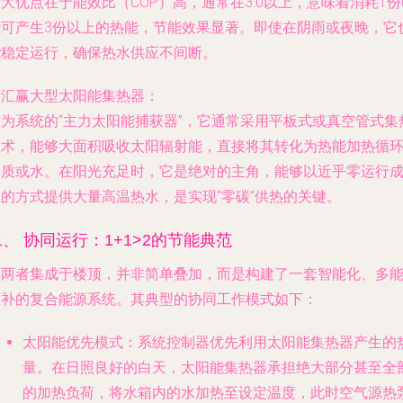
大优点在于能效比（COP）高，通常在3.0以上，意味着消耗1份
能可产生3份以上的热能，节能效果显著。即使在阴雨或夜晚，它
能稳定运行，确保热水供应不间断。
.
汇赢大型太阳能集热器
：
作为系统的“主力太阳能捕获器”，它通常采用平板式或真空管式集
技术，能够大面积吸收太阳辐射能，直接将其转化为热能加热循
工质或水。在阳光充足时，它是绝对的主角，能够以近乎零运行
本的方式提供大量高温热水，是实现“零碳”供热的关键。
二、 协同运行：1+1>2的节能典范
将两者集成于楼顶，并非简单叠加，而是构建了一套智能化、多
互补的复合能源系统。其典型的协同工作模式如下：
太阳能优先模式
：系统控制器优先利用太阳能集热器产生的
量。在日照良好的白天，太阳能集热器承担绝大部分甚至全
的加热负荷，将水箱内的水加热至设定温度，此时空气源热