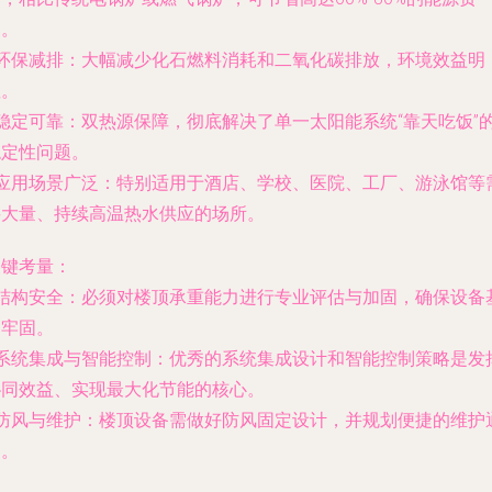
用。
环保减排
：大幅减少化石燃料消耗和二氧化碳排放，环境效益明
显。
稳定可靠
：双热源保障，彻底解决了单一太阳能系统“靠天吃饭”
稳定性问题。
应用场景广泛
：特别适用于酒店、学校、医院、工厂、游泳馆等
要大量、持续高温热水供应的场所。
关键考量：
结构安全
：必须对楼顶承重能力进行专业评估与加固，确保设备
础牢固。
系统集成与智能控制
：优秀的系统集成设计和智能控制策略是发
协同效益、实现最大化节能的核心。
防风与维护
：楼顶设备需做好防风固定设计，并规划便捷的维护
道。